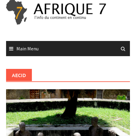
Skip
to
content
Main Menu
AECID