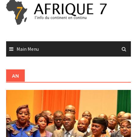
Skip
to
content
Main Menu
AN