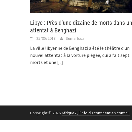
Libye : Près d’une dizaine de morts dans u
attentat à Benghazi
25/05/2018
Sumai Issa
La ville libyenne de Benghazi a été le théâtre d’un
nouvel attentat à la voiture piégée, qui a fait sept
morts et une
[...]
Copyright © 2026
Afrique7, l’info du continent en continu
.