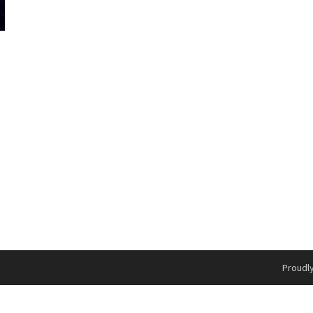
n
Proudl