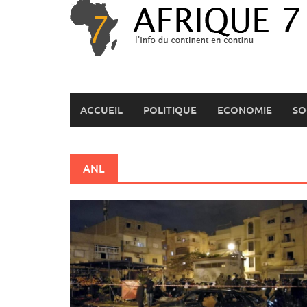
Skip
to
content
ACCUEIL
POLITIQUE
ECONOMIE
SO
ANL