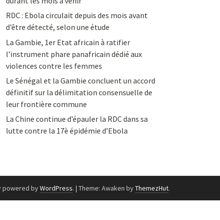
durant les mois à venir
RDC : Ebola circulait depuis des mois avant
d’être détecté, selon une étude
La Gambie, 1er Etat africain à ratifier
l’instrument phare panafricain dédié aux
violences contre les femmes
Le Sénégal et la Gambie concluent un accord
définitif sur la délimitation consensuelle de
leur frontière commune
La Chine continue d’épauler la RDC dans sa
lutte contre la 17è épidémie d’Ebola
y powered by
WordPress
.
|
Theme: Awaken by
ThemezHut
.