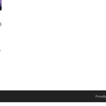
é
s
Proudl