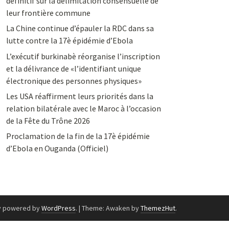
définitif sur la délimitation consensuelle de
leur frontière commune
La Chine continue d’épauler la RDC dans sa
lutte contre la 17è épidémie d’Ebola
L’exécutif burkinabè réorganise l’inscription
et la délivrance de «l’identifiant unique
électronique des personnes physiques»
Les USA réaffirment leurs priorités dans la
relation bilatérale avec le Maroc à l’occasion
de la Fête du Trône 2026
Proclamation de la fin de la 17è épidémie
d’Ebola en Ouganda (Officiel)
y powered by
WordPress
.
|
Theme: Awaken by
ThemezHut
.