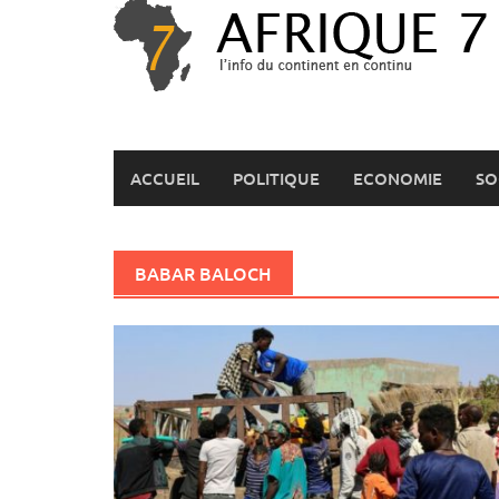
Skip
to
content
ACCUEIL
POLITIQUE
ECONOMIE
SO
BABAR BALOCH