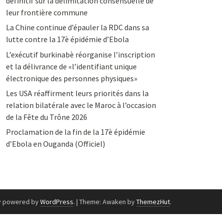
définitif sur la délimitation consensuelle de
leur frontière commune
La Chine continue d’épauler la RDC dans sa
lutte contre la 17è épidémie d’Ebola
L’exécutif burkinabè réorganise l’inscription
et la délivrance de «l’identifiant unique
électronique des personnes physiques»
Les USA réaffirment leurs priorités dans la
relation bilatérale avec le Maroc à l’occasion
de la Fête du Trône 2026
Proclamation de la fin de la 17è épidémie
d’Ebola en Ouganda (Officiel)
y powered by
WordPress
.
|
Theme: Awaken by
ThemezHut
.