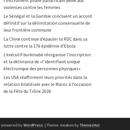
l’instrument phare panafricain dédié aux
violences contre les femmes
Le Sénégal et la Gambie concluent un accord
définitif sur la délimitation consensuelle de
leur frontière commune
La Chine continue d’épauler la RDC dans sa
lutte contre la 17è épidémie d’Ebola
L’exécutif burkinabè réorganise l’inscription
et la délivrance de «l’identifiant unique
électronique des personnes physiques»
Les USA réaffirment leurs priorités dans la
relation bilatérale avec le Maroc à l’occasion
de la Fête du Trône 2026
y powered by
WordPress
.
|
Theme: Awaken by
ThemezHut
.