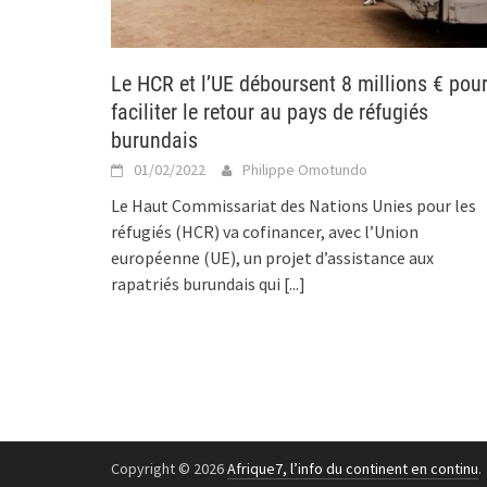
Le HCR et l’UE déboursent 8 millions € pou
faciliter le retour au pays de réfugiés
burundais
01/02/2022
Philippe Omotundo
Le Haut Commissariat des Nations Unies pour les
réfugiés (HCR) va cofinancer, avec l’Union
européenne (UE), un projet d’assistance aux
rapatriés burundais qui
[...]
Copyright © 2026
Afrique7, l’info du continent en continu
.