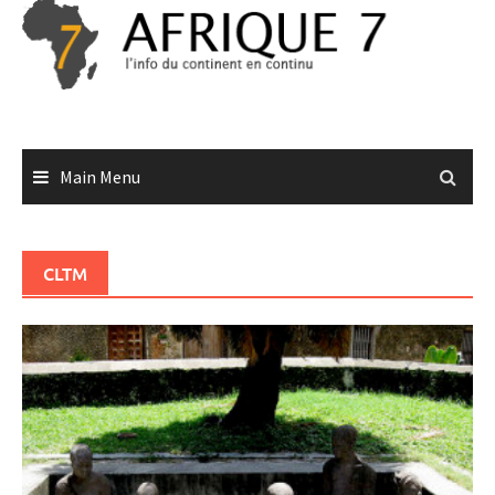
Skip
to
content
Main Menu
CLTM