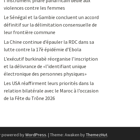
l’instrument phare panafricain dédié aux
violences contre les femmes
Le Sénégal et la Gambie concluent un accord
définitif sur la délimitation consensuelle de
leur frontière commune
La Chine continue d’épauler la RDC dans sa
lutte contre la 17è épidémie d’Ebola
L’exécutif burkinabè réorganise l’inscription
et la délivrance de «l’identifiant unique
électronique des personnes physiques»
Les USA réaffirment leurs priorités dans la
relation bilatérale avec le Maroc à l’occasion
de la Fête du Trône 2026
y powered by
WordPress
.
|
Theme: Awaken by
ThemezHut
.