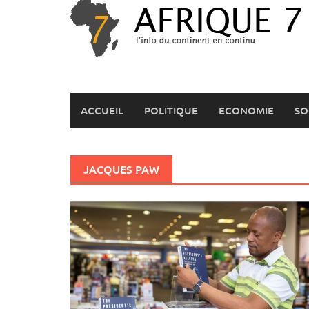
Skip
to
content
ACCUEIL
POLITIQUE
ECONOMIE
SO
JACQUES PAW