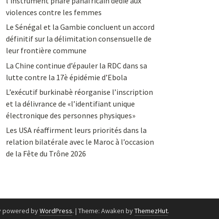
l’instrument phare panafricain dédié aux
violences contre les femmes
Le Sénégal et la Gambie concluent un accord
définitif sur la délimitation consensuelle de
leur frontière commune
La Chine continue d’épauler la RDC dans sa
lutte contre la 17è épidémie d’Ebola
L’exécutif burkinabè réorganise l’inscription
et la délivrance de «l’identifiant unique
électronique des personnes physiques»
Les USA réaffirment leurs priorités dans la
relation bilatérale avec le Maroc à l’occasion
de la Fête du Trône 2026
y powered by
WordPress
.
|
Theme: Awaken by
ThemezHut
.