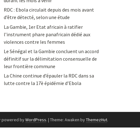
durant les mois à venir
RDC : Ebola circulait depuis des mois avant
d’être détecté, selon une étude
La Gambie, 1er Etat africain à ratifier
l’instrument phare panafricain dédié aux
violences contre les femmes
Le Sénégal et la Gambie concluent un accord
définitif sur la délimitation consensuelle de
leur frontière commune
La Chine continue d’épauler la RDC dans sa
lutte contre la 17è épidémie d’Ebola
y powered by
WordPress
.
|
Theme: Awaken by
ThemezHut
.