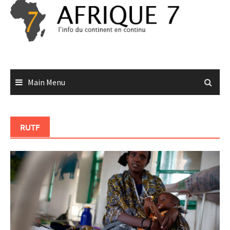
Skip
to
content
Main Menu
RUTF