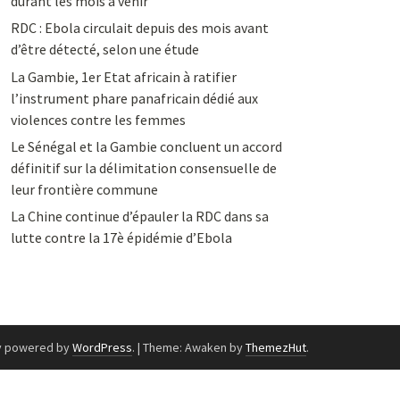
durant les mois à venir
RDC : Ebola circulait depuis des mois avant
d’être détecté, selon une étude
La Gambie, 1er Etat africain à ratifier
l’instrument phare panafricain dédié aux
violences contre les femmes
Le Sénégal et la Gambie concluent un accord
définitif sur la délimitation consensuelle de
leur frontière commune
La Chine continue d’épauler la RDC dans sa
lutte contre la 17è épidémie d’Ebola
y powered by
WordPress
.
|
Theme: Awaken by
ThemezHut
.