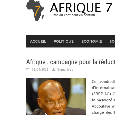
Skip
to
content
ACCUEIL
POLITIQUE
ECONOMIE
SO
Afrique : campagne pour la réduct
22/04/2011
Sumai Issa
Ce vendred
d’internalisa
(SRRP-AO). C
la pauvreté 
Abdoulaye W
charge des 