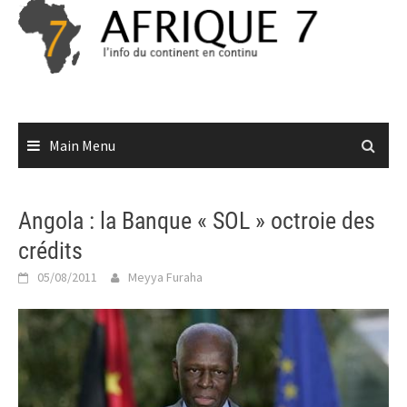
Skip
to
content
Main Menu
Angola : la Banque « SOL » octroie des
crédits
05/08/2011
Meyya Furaha