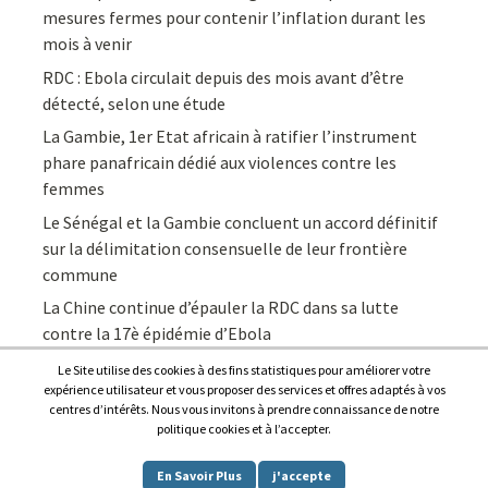
mesures fermes pour contenir l’inflation durant les
mois à venir
RDC : Ebola circulait depuis des mois avant d’être
détecté, selon une étude
La Gambie, 1er Etat africain à ratifier l’instrument
phare panafricain dédié aux violences contre les
femmes
Le Sénégal et la Gambie concluent un accord définitif
sur la délimitation consensuelle de leur frontière
commune
La Chine continue d’épauler la RDC dans sa lutte
contre la 17è épidémie d’Ebola
Le Site utilise des cookies à des fins statistiques pour améliorer votre
expérience utilisateur et vous proposer des services et offres adaptés à vos
centres d’intérêts. Nous vous invitons à prendre connaissance de notre
politique cookies et à l’accepter.
Copyright © 2026
Afrique7, l’info du continent en continu
.
En Savoir Plus
j'accepte
Proudly powered by
WordPress
.
|
Theme: Awaken by
ThemezHut
.