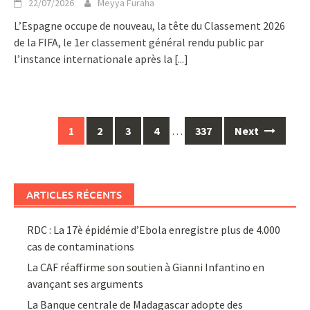
22/07/2026
Meyya Furaha
L’Espagne occupe de nouveau, la tête du Classement 2026
de la FIFA, le 1er classement général rendu public par
l’instance internationale après la
[...]
Posts
1
2
3
4
…
337
Next
navigation
ARTICLES RÉCENTS
RDC : La 17è épidémie d’Ebola enregistre plus de 4.000
cas de contaminations
La CAF réaffirme son soutien à Gianni Infantino en
avançant ses arguments
La Banque centrale de Madagascar adopte des