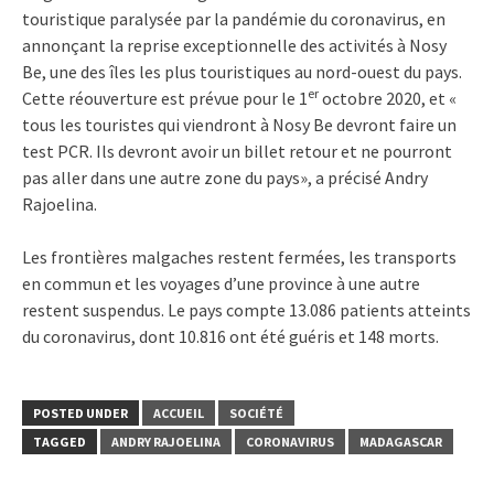
touristique paralysée par la pandémie du coronavirus, en
annonçant la reprise exceptionnelle des activités à Nosy
Be, une des îles les plus touristiques au nord-ouest du pays.
er
Cette réouverture est prévue pour le 1
octobre 2020, et «
tous les touristes qui viendront à Nosy Be devront faire un
test PCR. Ils devront avoir un billet retour et ne pourront
pas aller dans une autre zone du pays», a précisé Andry
Rajoelina.
Les frontières malgaches restent fermées, les transports
en commun et les voyages d’une province à une autre
restent suspendus. Le pays compte 13.086 patients atteints
du coronavirus, dont 10.816 ont été guéris et 148 morts.
POSTED UNDER
ACCUEIL
SOCIÉTÉ
TAGGED
ANDRY RAJOELINA
CORONAVIRUS
MADAGASCAR