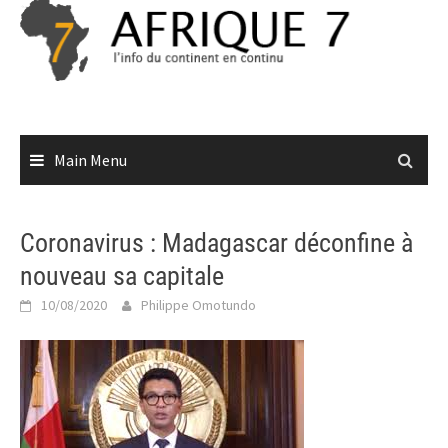
Skip
to
content
Main Menu
Coronavirus : Madagascar déconfine à
nouveau sa capitale
10/08/2020
Philippe Omotundo