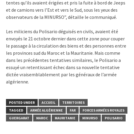
tentes qu’ils avaient érigées et pris la fuite à bord de Jeeps
et de camions vers l’Est et vers le Sud, sous les yeux des
observateurs de la MINURSO”, détaille le communiqué.
Les miliciens du Polisario déguisés en civils, avaient été
envoyés le 21 octobre dernier dans cette zone pour couper
le passage à la circulation des biens et des personnes entre
les provinces sud du Maroc et la Mauritanie. Mais comme
dans les précédentes tentatives similaires, le Polisario a
essuyé un retentissant échec dans sa nouvelle tentative
dictée vraisemblablement par les généraux de l’armée
algérienne.
POSTED UNDER
ACCUEIL
TERRITOIRES
TAGGED
ARMÉE ALGÉRIENNE
FAR
FORCES ARMÉES ROYALES
GUERGARAT
MAROC
MAURITANIE
MINURSO
POLISARIO