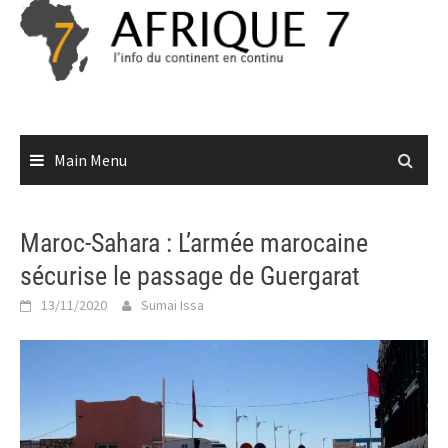
Skip
to
content
Main Menu
Maroc-Sahara : L’armée marocaine
sécurise le passage de Guergarat
13/11/2020
Sumai Issa