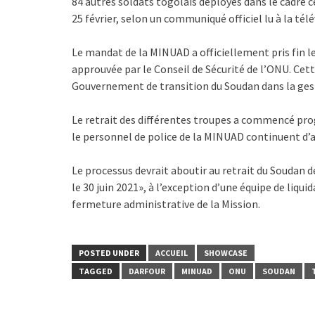
84 autres soldats togolais déployés dans le cadre c
25 février, selon un communiqué officiel lu à la tél
Le mandat de la MINUAD a officiellement pris fin 
approuvée par le Conseil de Sécurité de l’ONU. Cett
Gouvernement de transition du Soudan dans la gest
Le retrait des différentes troupes a commencé progr
le personnel de police de la MINUAD continuent d’as
Le processus devrait aboutir au retrait du Soudan d
le 30 juin 2021», à l’exception d’une équipe de liqui
fermeture administrative de la Mission.
POSTED UNDER
ACCUEIL
SHOWCASE
TAGGED
DARFOUR
MINUAD
ONU
SOUDAN