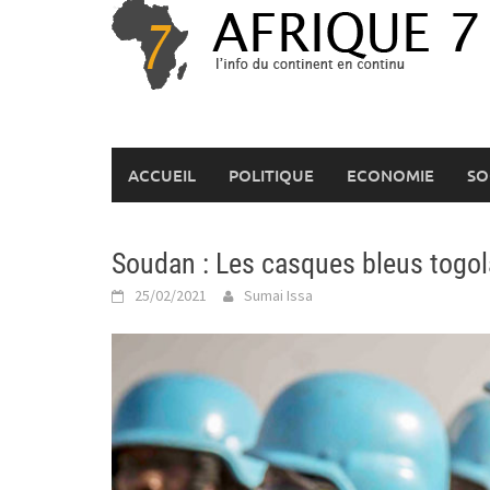
Skip
to
content
ACCUEIL
POLITIQUE
ECONOMIE
SO
Soudan : Les casques bleus togola
25/02/2021
Sumai Issa