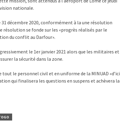
ette mission, sont attendus à l’aéroport de Lomé ce jeudi
évision nationale.
le 31 décembre 2020, conformément à la une résolution
e résolution se fonde sur les «progrès réalisés par le
ion du conflit au Darfour».
essivement le 1er janvier 2021 alors que les militaires et
surer la sécurité dans la zone.
e tout le personnel civil et en uniforme de la MINUAD «d’ici
dation qui finalisera les questions en suspens et achèvera la
TOGO