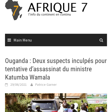
Skip
to
content
Main Menu
Ouganda : Deux suspects inculpés pour
tentative d’assassinat du ministre
Katumba Wamala
29/06/2021
Patrice Garner