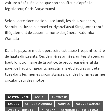
voiture a été tuée, ainsi que son chauffeur, d’après le
législateur, Chris Baryomunsi.
Selon l’acte d’accusation lu ce lundi, les deux suspects,
Sserubula Hussein Ismael et Nyanzi Yusuf Siraji, «ont tenté
illégalement de causer la mort» du général Katumba
Wamala.
Dans le pays, ce mode opératoire est assez fréquent contre
de hauts dirigeants. Ces dernières années, un législateur, un
haut fonctionnaire de la police, le procureur général du
pays, de hauts dirigeants musulmans et d’autres ont été
tués dans les mêmes circonstances, par des hommes armés
circulant sur des motos.
POSTED UNDER
ACCUEIL
SHOWCASE
TAGGED
CHRIS BARYOMUNSI
KAMPALA
KATUMBA WAMALA
NYANZI YUSUF SIRAJI
OUGANDA
SSERUBULA HUSSEIN ISMAEL