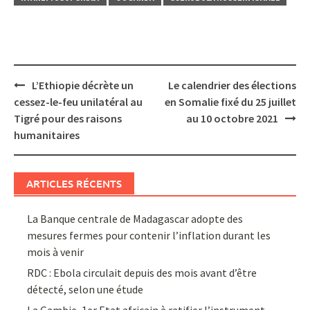
Post
L’Ethiopie décrète un
Le calendrier des élections
navigation
cessez-le-feu unilatéral au
en Somalie fixé du 25 juillet
Tigré pour des raisons
au 10 octobre 2021
humanitaires
ARTICLES RÉCENTS
La Banque centrale de Madagascar adopte des
mesures fermes pour contenir l’inflation durant les
mois à venir
RDC : Ebola circulait depuis des mois avant d’être
détecté, selon une étude