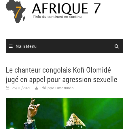
Skip
to
content
Main Menu
Le chanteur congolais Kofi Olomidé
jugé en appel pour agression sexuelle
25/10/2021
Philippe Omotundo