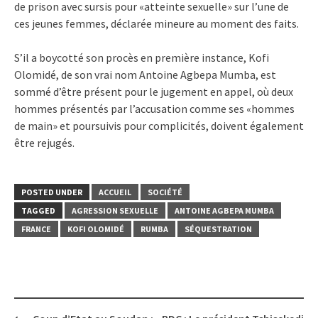
de prison avec sursis pour «atteinte sexuelle» sur l’une de
ces jeunes femmes, déclarée mineure au moment des faits.
S’il a boycotté son procès en première instance, Kofi
Olomidé, de son vrai nom Antoine Agbepa Mumba, est
sommé d’être présent pour le jugement en appel, où deux
hommes présentés par l’accusation comme ses «hommes
de main» et poursuivis pour complicités, doivent également
être rejugés.
POSTED UNDER
ACCUEIL
SOCIÉTÉ
TAGGED
AGRESSION SEXUELLE
ANTOINE AGBEPA MUMBA
FRANCE
KOFI OLOMIDÉ
RUMBA
SÉQUESTRATION
Post