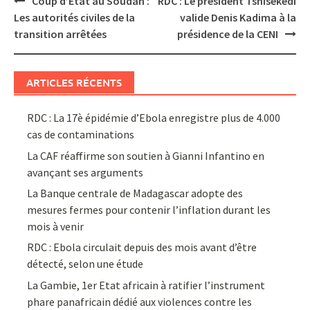
Coup d’Etat au Soudan :
RDC : Le président Tshisekedi
navigation
Les autorités civiles de la
valide Denis Kadima à la
transition arrêtées
présidence de la CENI
ARTICLES RÉCENTS
RDC : La 17è épidémie d’Ebola enregistre plus de 4.000
cas de contaminations
La CAF réaffirme son soutien à Gianni Infantino en
avançant ses arguments
La Banque centrale de Madagascar adopte des
mesures fermes pour contenir l’inflation durant les
mois à venir
RDC : Ebola circulait depuis des mois avant d’être
détecté, selon une étude
La Gambie, 1er Etat africain à ratifier l’instrument
phare panafricain dédié aux violences contre les