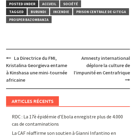
POSTED UNDER
ACCUEIL
SOCIÉTÉ
TAGGED
BURUNDI
INCENDIE
PRISON CENTRALE DE GITEGA
PROSPER BAZOMBANZA
Post
La Directrice du FMI,
Amnesty international
navigation
Kristalina Georgieva entame
déplore la culture de
à Kinshasa une mini-tournée
l’impunité en Centrafrique
africaine
ARTICLES RÉCENTS
RDC : La 17è épidémie d’Ebola enregistre plus de 4.000
cas de contaminations
La CAF réaffirme son soutien à Gianni Infantino en