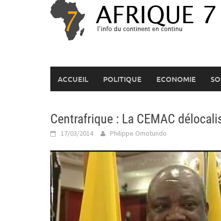
Skip
to
content
ACCUEIL
POLITIQUE
ECONOMIE
SO
Centrafrique : La CEMAC délocali
17/03/2014
Philippe Omotundo