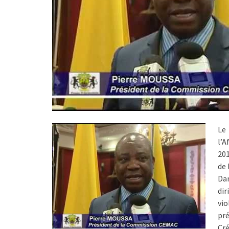
Le
l’A
201
de 
Dan
di
vio
pré
Cr