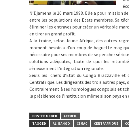
éc
N’Djamena le 16 mars 1998. Elle a pour mission de 
entre les populations des Etats membres. Sa tâch
éliminer les entraves pour créer un véritable mar
en tirer un grand profit.
A la traîne, selon Jeune Afrique, des autres reg
moment besoin « d’un coup de baguette magique »
nécessaire pour ses membres de se pencher sérieus
solutions adéquates, faute de quoi les retomb
sérieusement l’intégration régionale.
Seuls les chefs d’Etat du Congo Brazzaville et 
Centrafrique. Les dirigeants des trois autres pays, 
Contrairement à ses homologues congolais et tcha
la présidence de l’institution même si son pays en 
POSTED UNDER
ACCUEIL
TAGGED
ALI BANGO
CEMAC
CENTRAFRIQUE
CO