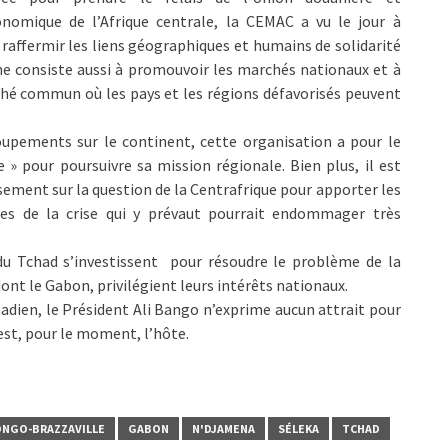
onomique de l’Afrique centrale, la CEMAC a vu le jour à
raffermir les liens géographiques et humains de solidarité
e consiste aussi à promouvoir les marchés nationaux et à
ché commun où les pays et les régions défavorisés peuvent
roupements sur le continent, cette organisation a pour le
 pour poursuivre sa mission régionale. Bien plus, il est
ement sur la question de la Centrafrique pour apporter les
ées de la crise qui y prévaut pourrait endommager très
du Tchad s’investissent pour résoudre le problème de la
dont le Gabon, privilégient leurs intérêts nationaux.
dien, le Président Ali Bango n’exprime aucun attrait pour
est, pour le moment, l’hôte.
NGO-BRAZZAVILLE
GABON
N'DJAMENA
SÉLEKA
TCHAD