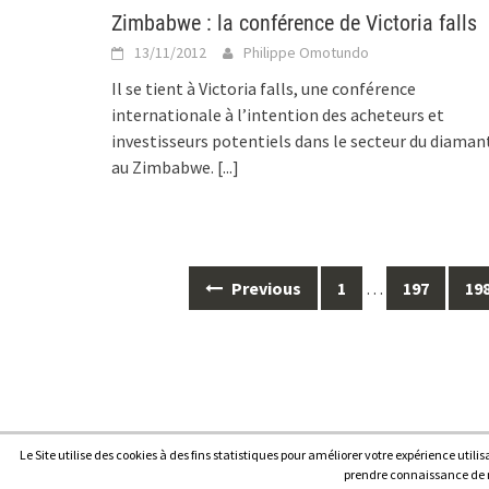
Zimbabwe : la conférence de Victoria falls
13/11/2012
Philippe Omotundo
Il se tient à Victoria falls, une conférence
internationale à l’intention des acheteurs et
investisseurs potentiels dans le secteur du diaman
au Zimbabwe.
[...]
Posts
Previous
1
…
197
19
navigation
Le Site utilise des cookies à des fins statistiques pour améliorer votre expérience utili
Copyright © 2026
Afrique7, l’info du continent en continu
.
prendre connaissance de no