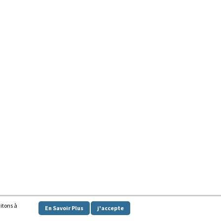
vitons à
En Savoir Plus
j'accepte
y powered by
WordPress
.
|
Theme: Awaken by
ThemezHut
.