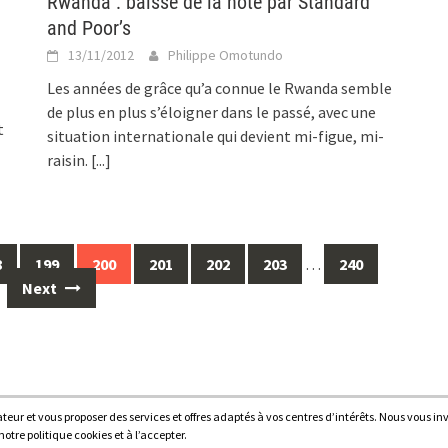
Rwanda : baisse de la note par Standard
and Poor’s
13/11/2012
Philippe Omotundo
Les années de grâce qu’a connue le Rwanda semble
de plus en plus s’éloigner dans le passé, avec une
t
situation internationale qui devient mi-figue, mi-
raisin.
[...]
8
199
200
201
202
203
…
240
Next
sateur et vous proposer des services et offres adaptés à vos centres d’intérêts. Nous vous in
Proudl
tre politique cookies et à l’accepter.