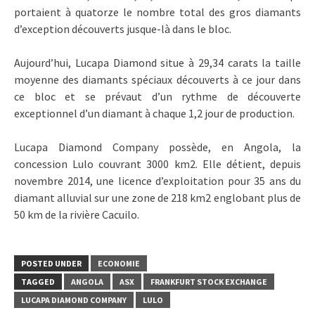
portaient à quatorze le nombre total des gros diamants
d’exception découverts jusque-là dans le bloc.
Aujourd’hui, Lucapa Diamond situe à 29,34 carats la taille
moyenne des diamants spéciaux découverts à ce jour dans
ce bloc et se prévaut d’un rythme de découverte
exceptionnel d’un diamant à chaque 1,2 jour de production.
Lucapa Diamond Company possède, en Angola, la
concession Lulo couvrant 3000 km2. Elle détient, depuis
novembre 2014, une licence d’exploitation pour 35 ans du
diamant alluvial sur une zone de 218 km2 englobant plus de
50 km de la rivière Cacuilo.
POSTED UNDER
ECONOMIE
TAGGED
ANGOLA
ASX
FRANKFURT STOCK EXCHANGE
LUCAPA DIAMOND COMPANY
LULO