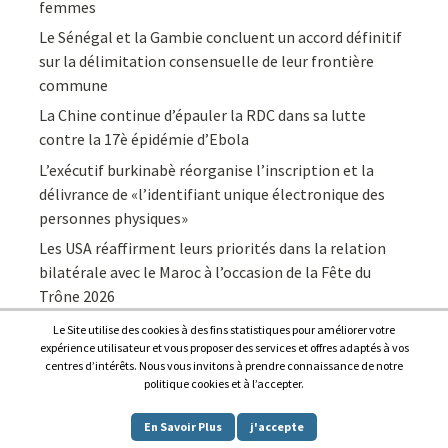
femmes
Le Sénégal et la Gambie concluent un accord définitif
sur la délimitation consensuelle de leur frontière
commune
La Chine continue d’épauler la RDC dans sa lutte
contre la 17è épidémie d’Ebola
L’exécutif burkinabè réorganise l’inscription et la
délivrance de «l’identifiant unique électronique des
personnes physiques»
Les USA réaffirment leurs priorités dans la relation
bilatérale avec le Maroc à l’occasion de la Fête du
Trône 2026
Le Site utilise des cookies à des fins statistiques pour améliorer votre
expérience utilisateur et vous proposer des services et offres adaptés à vos
centres d’intérêts. Nous vous invitons à prendre connaissance de notre
politique cookies et à l’accepter.
Copyright © 2026
Afrique7, l’info du continent en continu
.
En Savoir Plus
j'accepte
Proudly powered by
WordPress
.
|
Theme: Awaken by
ThemezHut
.