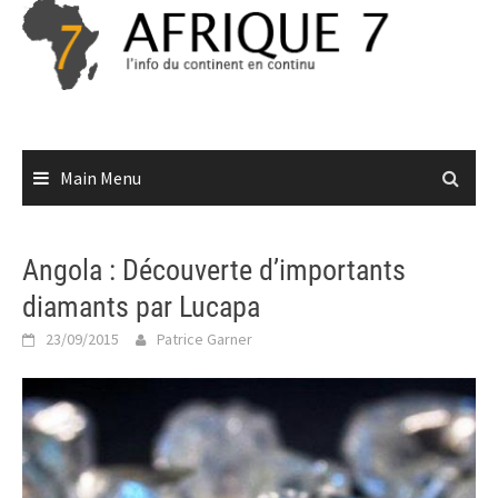
Skip
to
content
Main Menu
Angola : Découverte d’importants
diamants par Lucapa
23/09/2015
Patrice Garner