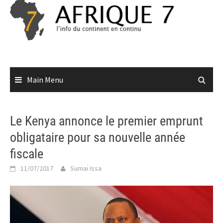
Skip
to
content
Main Menu
Le Kenya annonce le premier emprunt
obligataire pour sa nouvelle année
fiscale
11/07/2017
Sumai Issa