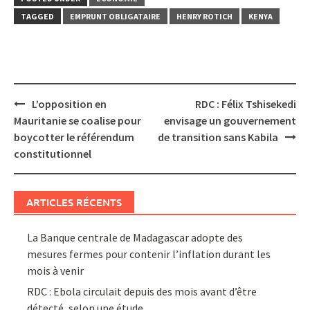
TAGGED
EMPRUNT OBLIGATAIRE
HENRY ROTICH
KENYA
Post
L’opposition en
RDC : Félix Tshisekedi
navigation
Mauritanie se coalise pour
envisage un gouvernement
boycotter le référendum
de transition sans Kabila
constitutionnel
ARTICLES RÉCENTS
La Banque centrale de Madagascar adopte des
mesures fermes pour contenir l’inflation durant les
mois à venir
RDC : Ebola circulait depuis des mois avant d’être
détecté, selon une étude