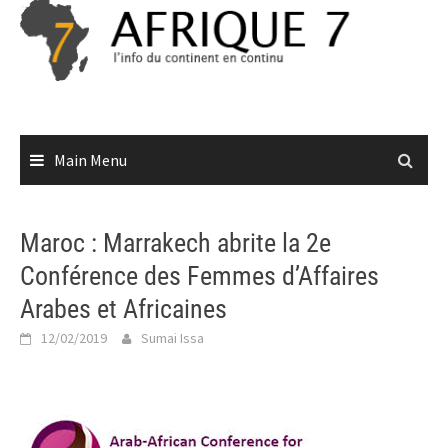
Skip
to
content
Main Menu
Maroc : Marrakech abrite la 2e
Conférence des Femmes d’Affaires
Arabes et Africaines
12/02/2019
Sumai Issa