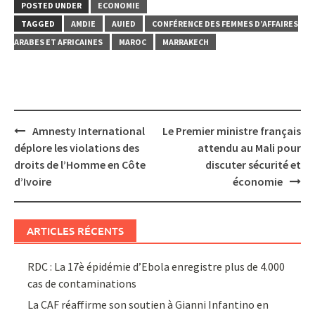
POSTED UNDER
ECONOMIE
TAGGED
AMDIE
AUIED
CONFÉRENCE DES FEMMES D’AFFAIRES
ARABES ET AFRICAINES
MAROC
MARRAKECH
Post
Amnesty International
Le Premier ministre français
navigation
déplore les violations des
attendu au Mali pour
droits de l’Homme en Côte
discuter sécurité et
d’Ivoire
économie
ARTICLES RÉCENTS
RDC : La 17è épidémie d’Ebola enregistre plus de 4.000
cas de contaminations
La CAF réaffirme son soutien à Gianni Infantino en