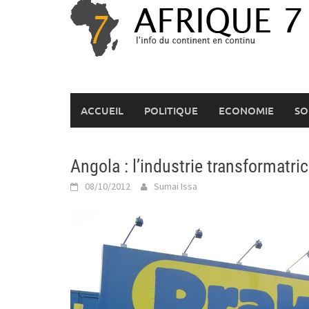
Skip
to
content
ACCUEIL
POLITIQUE
ECONOMIE
SO
Angola : l’industrie transformatri
08/10/2012
Sumai Issa