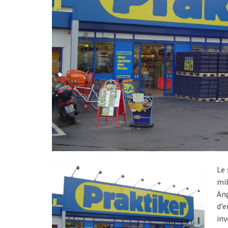
Le 
mil
Ang
d’
in