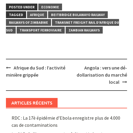
POSTED UNDER
ECONOMIE
TAGGED
AFRIQUE
BEITBRIDGE BULAWAYO RAILWAY
RAILWAYS OF ZIMBABWE
TRANSNET FREIGHT RAIL D'AFRIQUE DU
SUD
TRANSPORT FERROVIAIRE
ZAMBIAN RAILWAYS
Post
Afrique du Sud : l’activité
Angola : vers une dé-
navigation
minière grippée
dollarisation du marché
local
ARTICLES RÉCENTS
RDC : La 17è épidémie d’Ebola enregistre plus de 4.000
cas de contaminations