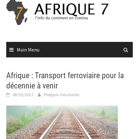
Skip
to
content
Main Menu
Afrique : Transport ferroviaire pour la
décennie à venir
08/02/2013
Philippe Omotundo