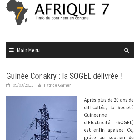
Skip
to
content
Main Menu
Guinée Conakry : la SOGEL délivrée !
09/03/2011
Patrice Garner
Après plus de 20 ans de
difficultés, la Société
Guinéenne
d’Electricité (SOGEL)
est enfin apaisée. Ce,
grâce au soutien du