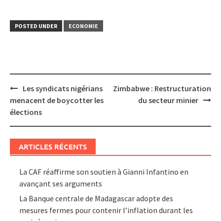
POSTED UNDER
ECONOMIE
Post
Les syndicats nigérians
Zimbabwe : Restructuration
navigation
menacent de boycotter les
du secteur minier
élections
ARTICLES RÉCENTS
La CAF réaffirme son soutien à Gianni Infantino en
avançant ses arguments
La Banque centrale de Madagascar adopte des
mesures fermes pour contenir l’inflation durant les