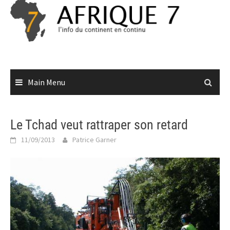
Skip
to
content
Main Menu
Le Tchad veut rattraper son retard
11/09/2013
Patrice Garner