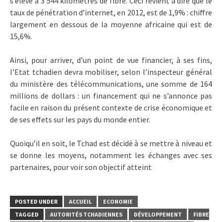
s’élève à 3 544 kilomètres de fibre. Ceci revient à dire que le
taux de pénétration d’internet, en 2012, est de 1,9% : chiffre
largement en dessous de la moyenne africaine qui est de
15,6%.
Ainsi, pour arriver, d’un point de vue financier, à ses fins,
l’Etat tchadien devra mobiliser, selon l’inspecteur général
du ministère des télécommunications, une somme de 164
millions de dollars : un financement qui ne s’annonce pas
facile en raison du présent contexte de crise économique et
de ses effets sur les pays du monde entier.
Quoiqu’il en soit, le Tchad est décidé à se mettre à niveau et
se donne les moyens, notamment les échanges avec ses
partenaires, pour voir son objectif atteint
POSTED UNDER
ACCUEIL
ECONOMIE
TAGGED
AUTORITÉS TCHADIENNES
DÉVELOPPEMENT
FIBRE