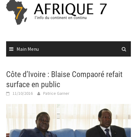
Skip
to
content
Main Menu
Côte d’Ivoire : Blaise Compaoré refait
surface en public
11/10/2016
Patrice Garner