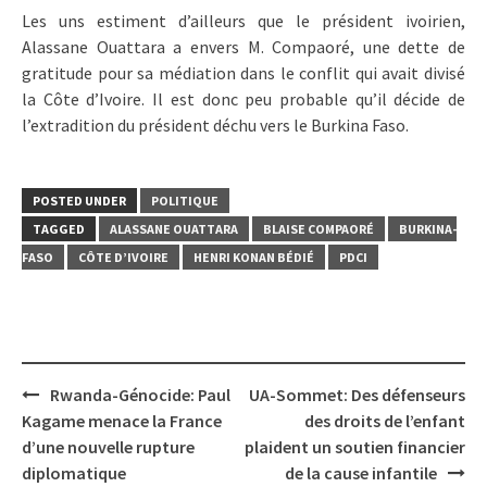
Les uns estiment d’ailleurs que le président ivoirien,
Alassane Ouattara a envers M. Compaoré, une dette de
gratitude pour sa médiation dans le conflit qui avait divisé
la Côte d’Ivoire. Il est donc peu probable qu’il décide de
l’extradition du président déchu vers le Burkina Faso.
POSTED UNDER
POLITIQUE
TAGGED
ALASSANE OUATTARA
BLAISE COMPAORÉ
BURKINA-
FASO
CÔTE D’IVOIRE
HENRI KONAN BÉDIÉ
PDCI
Post
Rwanda-Génocide: Paul
UA-Sommet: Des défenseurs
navigation
Kagame menace la France
des droits de l’enfant
d’une nouvelle rupture
plaident un soutien financier
diplomatique
de la cause infantile