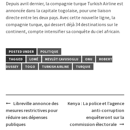
Depuis avril dernier, la compagnie turque Turkish Airline est
annoncée dans la capitale togolaise, pour une liaison
directe entre les deux pays. Avec cette nouvelle ligne, la
compagnie turque, qui dessert déjà 34 destinations sur le
continent, compte intensifier sa conquête du ciel africain.
POSTED UNDER
POLITIQUE
TAGGED
LOMÉ
MEVLÜT CAVUSOGLU
ONU
ROBERT
DUSSEY
TOGO
TURKISH AIRLINE
TURQUIE
Post
Libreville annonce des
Kenya : La police et l’agence
navigation
mesures restrictives pour
anti-corruption
réduire ses dépenses
enquêteront sur la
publiques
commission électorale