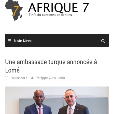
Skip
to
content
Main Menu
Une ambassade turque annoncée à
Lomé
25/09/2017
Philippe Omotundo