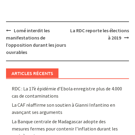
Post
Lomé interdit les
La RDC reporte les élections
navigation
manifestations de
à 2019
l’opposition durant les jours
ouvrables
ARTICLES RÉCENTS
RDC : La 17è épidémie d’Ebola enregistre plus de 4.000
cas de contaminations
La CAF réaffirme son soutien à Gianni Infantino en
avançant ses arguments
La Banque centrale de Madagascar adopte des
mesures fermes pour contenir l’inflation durant les