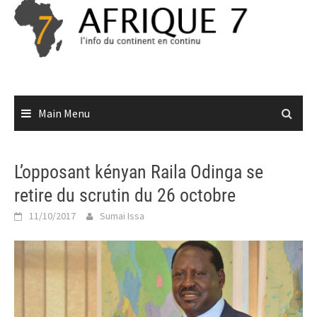
Skip
to
content
Main Menu
L’opposant kényan Raila Odinga se
retire du scrutin du 26 octobre
11/10/2017
Sumai Issa