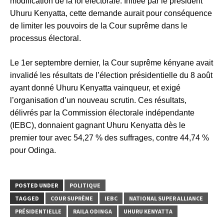
modification de la loi électorale. Initiée par le président
Uhuru Kenyatta, cette demande aurait pour conséquence
de limiter les pouvoirs de la Cour suprême dans le
processus électoral.
Le 1er septembre dernier, la Cour suprême kényane avait
invalidé les résultats de l’élection présidentielle du 8 août
ayant donné Uhuru Kenyatta vainqueur, et exigé
l’organisation d’un nouveau scrutin. Ces résultats,
délivrés par la Commission électorale indépendante
(IEBC), donnaient gagnant Uhuru Kenyatta dès le
premier tour avec 54,27 % des suffrages, contre 44,74 %
pour Odinga.
POSTED UNDER
POLITIQUE
TAGGED
COUR SUPRÊME
IEBC
NATIONAL SUPER ALLIANCE
PRÉSIDENTIELLE
RAILA ODINGA
UHURU KENYATTA