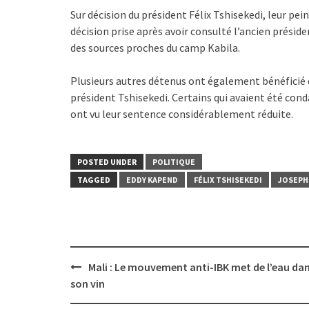
Sur décision du président Félix Tshisekedi, leur pe
décision prise après avoir consulté l’ancien préside
des sources proches du camp Kabila.
Plusieurs autres détenus ont également bénéficié 
président Tshisekedi. Certains qui avaient été cond
ont vu leur sentence considérablement réduite.
POSTED UNDER
POLITIQUE
TAGGED
EDDY KAPEND
FÉLIX TSHISEKEDI
JOSEPH
Post
Mali : Le mouvement anti-IBK met de l’eau da
navigation
son vin