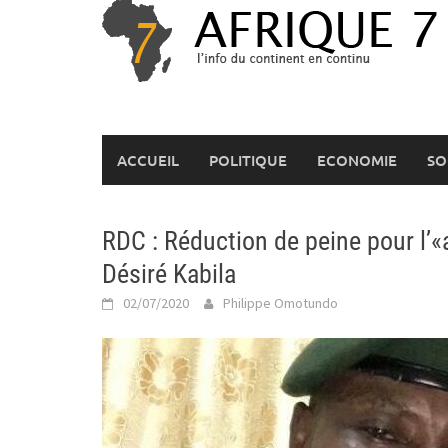
Skip
to
content
ACCUEIL
POLITIQUE
ECONOMIE
SO
RDC : Réduction de peine pour l’«
Désiré Kabila
02/07/2020
Philippe Omotundo