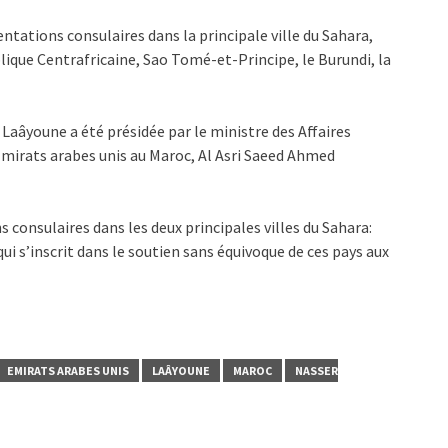
entations consulaires dans la principale ville du Sahara,
ique Centrafricaine, Sao Tomé-et-Principe, le Burundi, la
Laâyoune a été présidée par le ministre des Affaires
Émirats arabes unis au Maroc, Al Asri Saeed Ahmed
 consulaires dans les deux principales villes du Sahara:
 s’inscrit dans le soutien sans équivoque de ces pays aux
EMIRATS ARABES UNIS
LAÂYOUNE
MAROC
NASSER