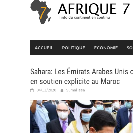
Skip
to
content
ACCUEIL
POLITIQUE
ECONOMIE
SO
Sahara: Les Émirats Arabes Unis 
en soutien explicite au Maroc
04/11/2020
Sumai Issa