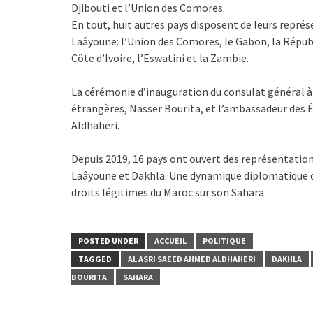
Djibouti et l’Union des Comores.
En tout, huit autres pays disposent de leurs représ
Laâyoune: l’Union des Comores, le Gabon, la Républ
Côte d’Ivoire, l’Eswatini et la Zambie.
La cérémonie d’inauguration du consulat général à 
étrangères, Nasser Bourita, et l’ambassadeur des 
Aldhaheri.
Depuis 2019, 16 pays ont ouvert des représentations
Laâyoune et Dakhla. Une dynamique diplomatique qui
droits légitimes du Maroc sur son Sahara.
POSTED UNDER
ACCUEIL
POLITIQUE
TAGGED
AL ASRI SAEED AHMED ALDHAHERI
DAKHLA
BOURITA
SAHARA