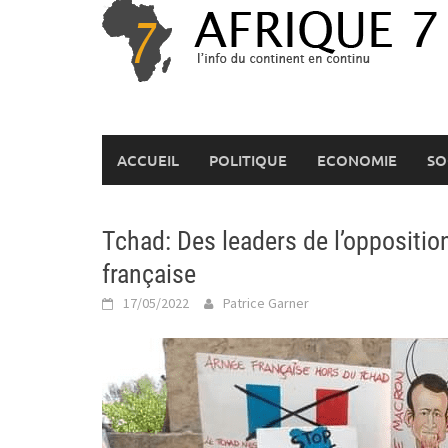
Skip
to
content
ACCUEIL
POLITIQUE
ECONOMIE
SO
Tchad: Des leaders de l’opposition
française
17/05/2022
Patrice Garner