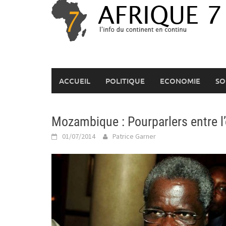
Skip
to
content
ACCUEIL
POLITIQUE
ECONOMIE
SO
Mozambique : Pourparlers entre l
01/07/2014
Patrice Garner