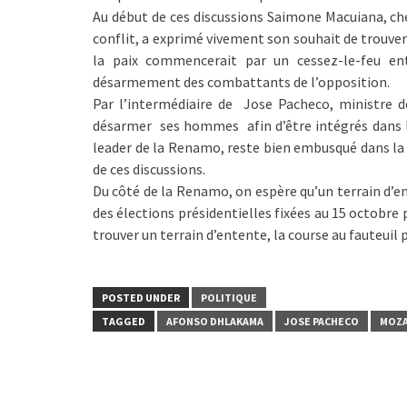
Au début de ces discussions Saimone Macuiana, che
conflit, a exprimé vivement son souhait de trouver u
la paix commencerait par un cessez-le-feu ent
désarmement des combattants de l’opposition.
Par l’intermédiaire de Jose Pacheco, ministre 
désarmer ses hommes afin d’être intégrés dans le
leader de la Renamo, reste bien embusqué dans la 
de ces discussions.
Du côté de la Renamo, on espère qu’un terrain d’en
des élections présidentielles fixées au 15 octobre
trouver un terrain d’entente, la course au fauteuil p
POSTED UNDER
POLITIQUE
TAGGED
AFONSO DHLAKAMA
JOSE PACHECO
MOZ