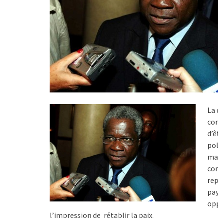
La 
con
d’ê
pol
mai
con
rep
pa
opp
l’impression de rétablir la paix.