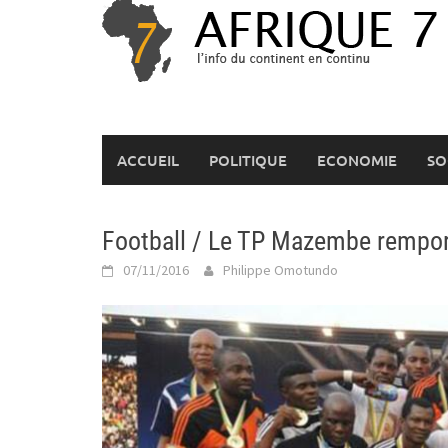
Skip
to
content
ACCUEIL
POLITIQUE
ECONOMIE
SO
Football / Le TP Mazembe rempor
07/11/2016
Philippe Omotundo