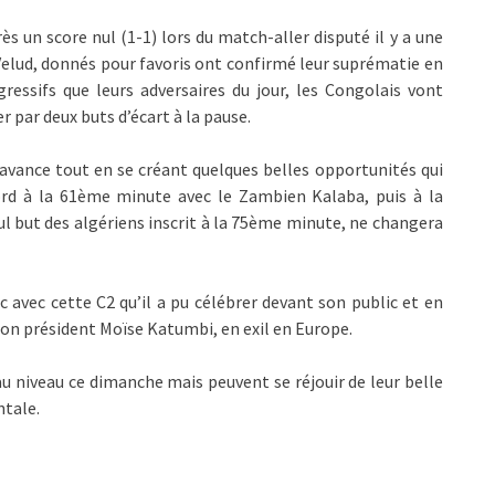
ès un score nul (1-1) lors du match-aller disputé il y a une
Velud, donnés pour favoris ont confirmé leur suprématie en
ressifs que leurs adversaires du jour, les Congolais vont
r par deux buts d’écart à la pause.
avance tout en se créant quelques belles opportunités qui
bord à la 61ème minute avec le Zambien Kalaba, puis à la
eul but des algériens inscrit à la 75ème minute, ne changera
avec cette C2 qu’il a pu célébrer devant son public et en
 son président Moïse Katumbi, en exil en Europe.
 au niveau ce dimanche mais peuvent se réjouir de leur belle
ntale.