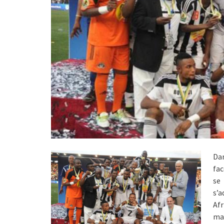
Da
fac
se
s’a
Afr
ma