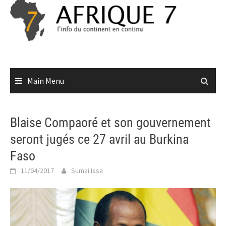
Skip
to
content
Main Menu
Blaise Compaoré et son gouvernement
seront jugés ce 27 avril au Burkina
Faso
11/04/2017
Sumai Issa