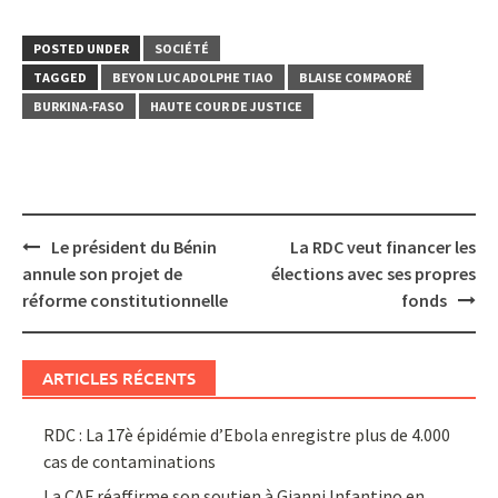
POSTED UNDER
SOCIÉTÉ
TAGGED
BEYON LUC ADOLPHE TIAO
BLAISE COMPAORÉ
BURKINA-FASO
HAUTE COUR DE JUSTICE
Post
Le président du Bénin
La RDC veut financer les
navigation
annule son projet de
élections avec ses propres
réforme constitutionnelle
fonds
ARTICLES RÉCENTS
RDC : La 17è épidémie d’Ebola enregistre plus de 4.000
cas de contaminations
La CAF réaffirme son soutien à Gianni Infantino en