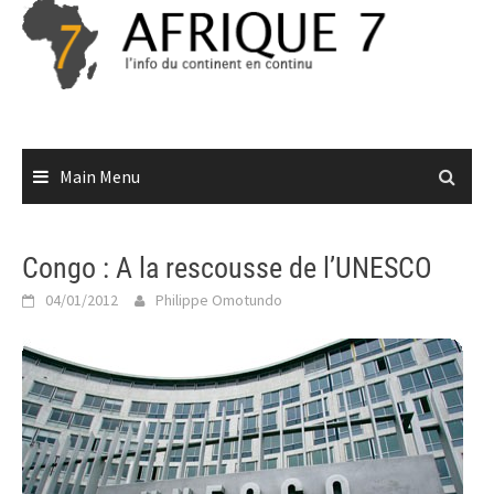
Skip
to
content
Main Menu
Congo : A la rescousse de l’UNESCO
04/01/2012
Philippe Omotundo