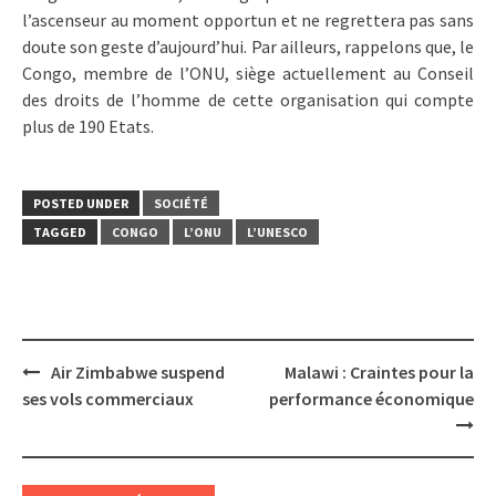
l’ascenseur au moment opportun et ne regrettera pas sans
doute son geste d’aujourd’hui. Par ailleurs, rappelons que, le
Congo, membre de l’ONU, siège actuellement au Conseil
des droits de l’homme de cette organisation qui compte
plus de 190 Etats.
POSTED UNDER
SOCIÉTÉ
TAGGED
CONGO
L’ONU
L’UNESCO
Post
Air Zimbabwe suspend
Malawi : Craintes pour la
navigation
ses vols commerciaux
performance économique