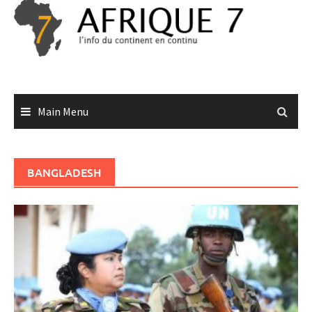
Skip
to
content
Main Menu
BANGLADESH