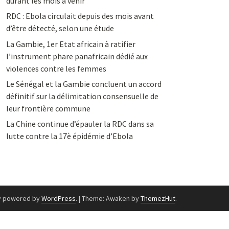
durant les mois à venir
RDC : Ebola circulait depuis des mois avant
d’être détecté, selon une étude
La Gambie, 1er Etat africain à ratifier
l’instrument phare panafricain dédié aux
violences contre les femmes
Le Sénégal et la Gambie concluent un accord
définitif sur la délimitation consensuelle de
leur frontière commune
La Chine continue d’épauler la RDC dans sa
lutte contre la 17è épidémie d’Ebola
y powered by
WordPress
.
|
Theme: Awaken by
ThemezHut
.