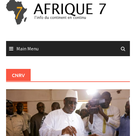
Skip
to
content
Main Menu
CNRV