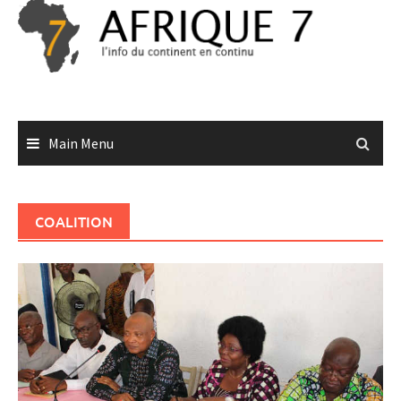
Skip
to
content
Main Menu
COALITION