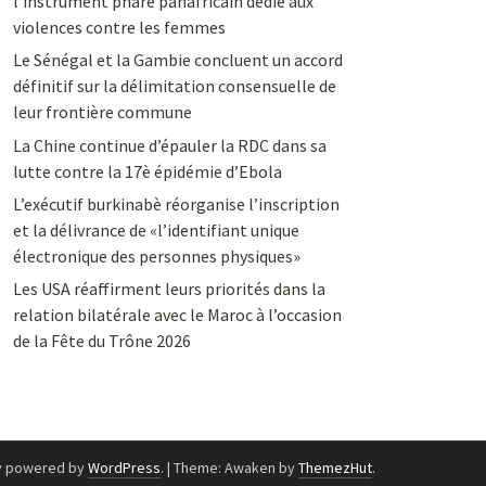
l’instrument phare panafricain dédié aux
violences contre les femmes
Le Sénégal et la Gambie concluent un accord
définitif sur la délimitation consensuelle de
leur frontière commune
La Chine continue d’épauler la RDC dans sa
lutte contre la 17è épidémie d’Ebola
L’exécutif burkinabè réorganise l’inscription
et la délivrance de «l’identifiant unique
électronique des personnes physiques»
Les USA réaffirment leurs priorités dans la
relation bilatérale avec le Maroc à l’occasion
de la Fête du Trône 2026
y powered by
WordPress
.
|
Theme: Awaken by
ThemezHut
.