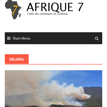
Skip
to
content
Main Menu
EBURRU