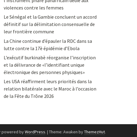
l’instrument phare panafricain dédié aux
violences contre les femmes
Le Sénégal et la Gambie concluent un accord
définitif sur la délimitation consensuelle de
leur frontière commune
La Chine continue d’épauler la RDC dans sa
lutte contre la 17è épidémie d’Ebola
L’exécutif burkinabè réorganise l’inscription
et la délivrance de «l’identifiant unique
électronique des personnes physiques»
Les USA réaffirment leurs priorités dans la
relation bilatérale avec le Maroc à l’occasion
de la Fête du Trône 2026
y powered by
WordPress
.
|
Theme: Awaken by
ThemezHut
.