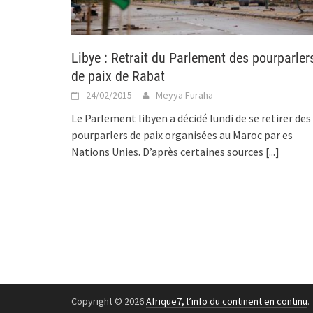
Libye : Retrait du Parlement des pourparler
de paix de Rabat
24/02/2015
Meyya Furaha
Le Parlement libyen a décidé lundi de se retirer des
pourparlers de paix organisées au Maroc par es
Nations Unies. D’après certaines sources
[...]
Copyright © 2026
Afrique7, l’info du continent en continu
.