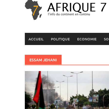
Skip
to
content
ACCUEIL
POLITIQUE
ECONOMIE
SO
ESSAM JEHANI