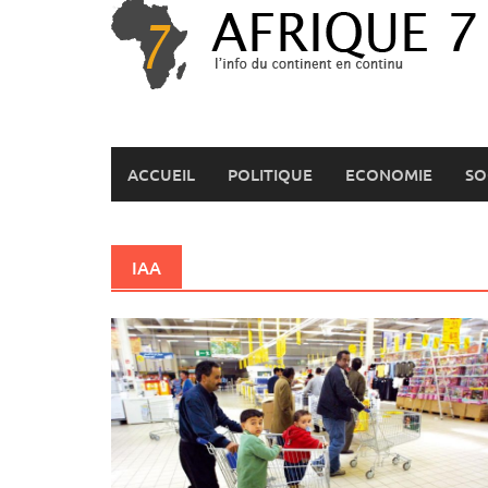
Skip
to
content
ACCUEIL
POLITIQUE
ECONOMIE
SO
IAA