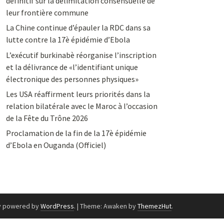
définitif sur la délimitation consensuelle de
leur frontière commune
La Chine continue d’épauler la RDC dans sa
lutte contre la 17è épidémie d’Ebola
L’exécutif burkinabè réorganise l’inscription
et la délivrance de «l’identifiant unique
électronique des personnes physiques»
Les USA réaffirment leurs priorités dans la
relation bilatérale avec le Maroc à l’occasion
de la Fête du Trône 2026
Proclamation de la fin de la 17è épidémie
d’Ebola en Ouganda (Officiel)
y powered by
WordPress
.
|
Theme: Awaken by
ThemezHut
.