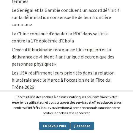
femmes
Le Sénégal et la Gambie concluent un accord définitif
sur la délimitation consensuelle de leur frontière
commune
La Chine continue d’épauler la RDC dans sa lutte
contre la 17è épidémie d’Ebola
L’exécutif burkinabè réorganise l’inscription et la
délivrance de «l’identifiant unique électronique des
personnes physiques»
Les USA réaffirment leurs priorités dans la relation
bilatérale avec le Maroc à l’occasion de la Fête du
Trône 2026
Le Site utilise des cookies à des fins statistiques pour améliorer votre
expérience utilisateur et vous proposer des services et offres adaptés à vos
centres d’intérêts. Nous vous invitons à prendre connaissance de notre
politique cookies et à l’accepter.
Copyright © 2026
Afrique7, l’info du continent en continu
.
En Savoir Plus
j'accepte
Proudly powered by
WordPress
.
|
Theme: Awaken by
ThemezHut
.