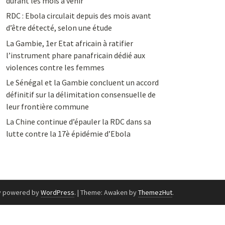
durant les mois à venir
RDC : Ebola circulait depuis des mois avant
d’être détecté, selon une étude
La Gambie, 1er Etat africain à ratifier
l’instrument phare panafricain dédié aux
violences contre les femmes
Le Sénégal et la Gambie concluent un accord
définitif sur la délimitation consensuelle de
leur frontière commune
La Chine continue d’épauler la RDC dans sa
lutte contre la 17è épidémie d’Ebola
y powered by
WordPress
.
|
Theme: Awaken by
ThemezHut
.